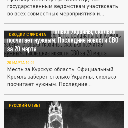
государственным ведомствам участвовать
во всех совместных мероприятиях и...
Месть за Курскую область. Официальный
Кремль заберёт столько Украины, сколько
СВОДКИ С ФРОНТА
посчитает нужным. Последние новости СВО
за 20 марта
20 МАРТА 10:05
Месть за Курскую область. Официальный
Кремль заберёт столько Украины, сколько
посчитает нужным. Последние...
РУССКИЙ ОТВЕТ