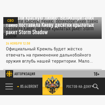
Перешли красную линию. Великобритания
СВО
тайно поставила Киеву десятки крылатых
ракет Storm Shadow
26 НОЯБРЯ 12:58
Официальный Кремль будет жёстко
отвечать на применение дальнобойного
оружия вглубь нашей территории. Мало...
18+
АВТОРИЗАЦИЯ
ПОЛИТИКА
85.64 BRENT
РОСТОВ-НА-ДОНУ