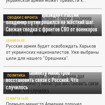
украинской армии может привести к...
Кто на Харьков? Президент России
СВОДКИ С ФРОНТА
Владимир Путин решился на жёсткий шаг.
Свежая сводка с фронтов СВО от военкоров
28 МАЯ 06:00
Русская армия будет освобождать Харьков
от украинских националистов. Уже выбраны
цели для нашего "Орешника".
В Кремле услышали: Никол Пашинян дал
поручение кабинету министров
ПОЛИТИКА
восстановить связи с Россией. Что
случилось
21 МАРТА 14:55
Премьер-министр Армении поручил