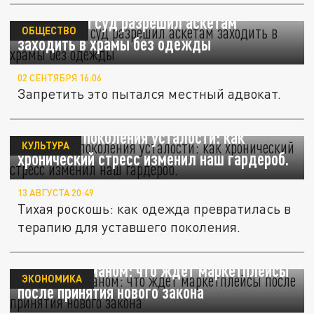
Непальский суд разрешил аскетам
ОБЩЕСТВО
заходить в храмы без одежды
02 СЕНТЯБРЯ 16:06
Запретить это пытался местный адвокат.
Мода для поколения усталости: как
КУЛЬТУРА
хронический стресс изменил наш гардероб.
13 АВГУСТА 20:49
Тихая роскошь: как одежда превратилась в
терапию для уставшего поколения.
Борьба с обманом: что ждёт маркетплейсы
ЭКОНОМИКА
после принятия нового закона