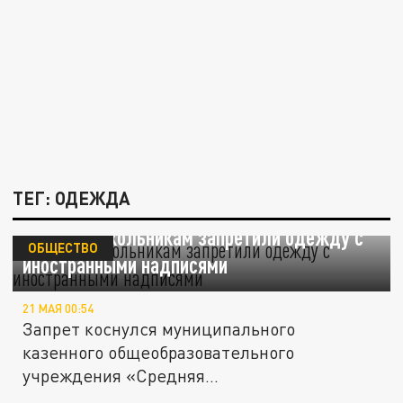
ТЕГ: ОДЕЖДА
Томским школьникам запретили одежду с
ОБЩЕСТВО
иностранными надписями
21 МАЯ 00:54
Запрет коснулся муниципального
казенного общеобразовательного
учреждения «Средняя
общеобразовательная школа №...