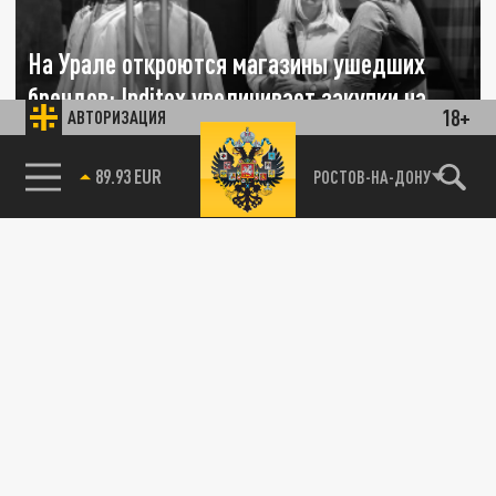
На Урале откроются магазины ушедших
брендов: Inditex увеличивает закупки на
18+
АВТОРИЗАЦИЯ
30% с планами на Россию
85.64 BRENT
РОСТОВ-НА-ДОНУ
22 АПРЕЛЯ 08:54
Спустя почти два года после своего ухода с
рынка, известные модные бренды могут
снова появиться в...
ОБЩЕСТВО