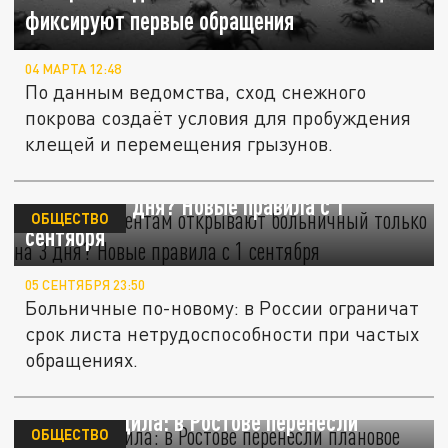
фиксируют первые обращения
04 МАРТА 12:48
По данным ведомства, сход снежного
покрова создаёт условия для пробуждения
клещей и перемещения грызунов.
Каким пациентам открывают больничный
только на 3 дня? Новые правила с 1
ОБЩЕСТВО
сентября
05 СЕНТЯБРЯ 23:50
Больничные по-новому: в России ограничат
срок листа нетрудоспособности при частых
обращениях.
Жара победила: в Ростове перенесли
ОБЩЕСТВО