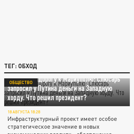
ТЕГ: ОБХОД
30 млрд на дорогу к Мариуполю: Слюсарь
ОБЩЕСТВО
запросил у Путина деньги на Западную
хорду. Что решил президент?
18 АВГУСТА 18:28
Инфраструктурный проект имеет особое
стратегическое значение в новых