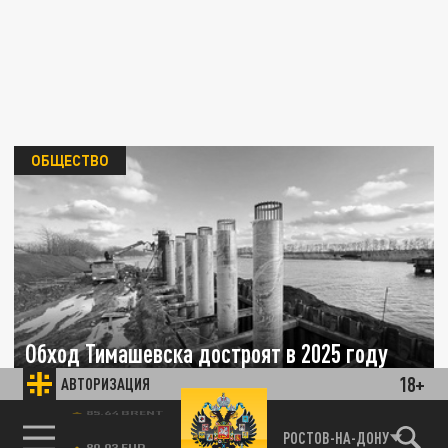
ОБЩЕСТВО
Обход Тимашевска достроят в 2025 году
18+
АВТОРИЗАЦИЯ
11 МАРТА 14:04
Сейчас готовность объекта составляет
85.64 BRENT
РОСТОВ-НА-ДОНУ