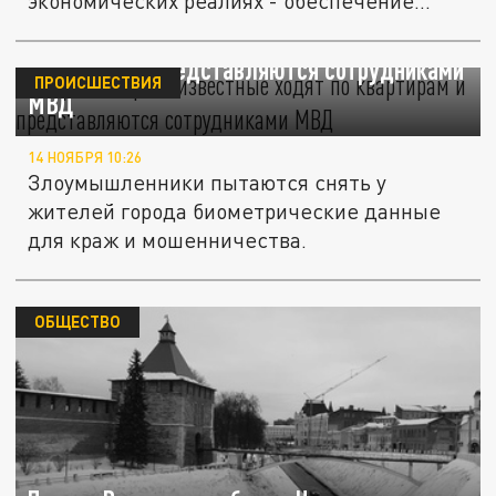
экономических реалиях - обеспечение...
В Краснодаре неизвестные ходят по
квартирам и представляются сотрудниками
ПРОИСШЕСТВИЯ
МВД
14 НОЯБРЯ 10:26
Злоумышленники пытаются снять у
жителей города биометрические данные
для краж и мошенничества.
ОБЩЕСТВО