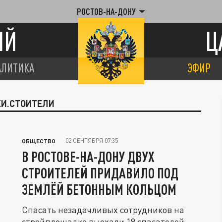
РОСТОВ-НА-ДОНУ
ИЙ
Ц
АЛИТИКА
ЭФИР
КИ.СТОИТЕЛИ
02 СЕНТЯБРЯ 07:35
ОБЩЕСТВО
В РОСТОВЕ-НА-ДОНУ ДВУХ
СТРОИТЕЛЕЙ ПРИДАВИЛО ПОД
ЗЕМЛЁЙ БЕТОННЫМ КОЛЬЦОМ
Спасать незадачливых сотрудников на
стройплощадке выехали 19 спасателей.