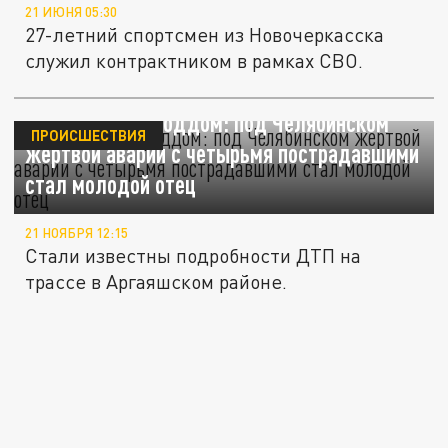
21 ИЮНЯ 05:30
27-летний спортсмен из Новочеркасска
служил контрактником в рамках СВО.
Ехал к жене в роддом: под Челябинском
ПРОИСШЕСТВИЯ
жертвой аварии с четырьмя пострадавшими
стал молодой отец
21 НОЯБРЯ 12:15
Стали известны подробности ДТП на
трассе в Аргаяшском районе.