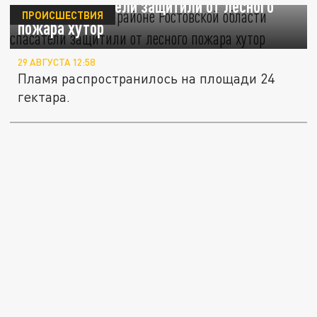
области спасатели защитили от лесного
ПРОИСШЕСТВИЯ
пожара хутор
29 АВГУСТА 12:58
Пламя распространилось на площади 24
гектара.