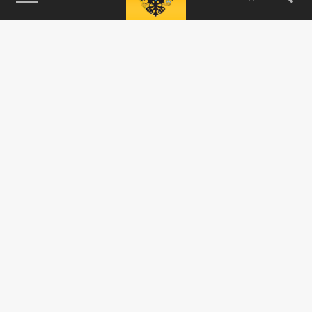
115093, г. Москва, переулок Партийный,
д.1, к.57, стр.3, эт.1, пом.I, ком.45