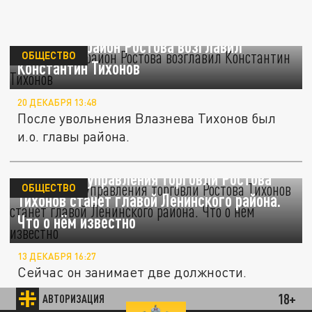
Ленинский район Ростова возглавил
ОБЩЕСТВО
Константин Тихонов
20 ДЕКАБРЯ 13:48
После увольнения Влазнева Тихонов был
и.о. главы района.
Начальник управления торговли Ростова
ОБЩЕСТВО
Тихонов станет главой Ленинского района.
Что о нём известно
13 ДЕКАБРЯ 16:27
Сейчас он занимает две должности.
18+
АВТОРИЗАЦИЯ