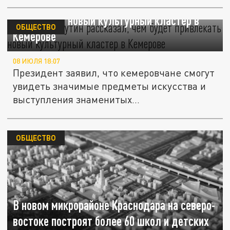
Владимир Путин рассказал, чем будет
привлекать новый культурный кластер в
ОБЩЕСТВО
Кемерове
08 ИЮЛЯ 18:07
Президент заявил, что кемеровчане смогут
увидеть значимые предметы искусства и
выступления знаменитых...
ОБЩЕСТВО
В новом микрорайоне Краснодара на северо-
востоке построят более 60 школ и детских