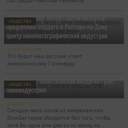
пострадал Николай Рыбников.
Реальное кино. Актёр Сергей Безруков
ОБЩЕСТВО
предложил создать в Ростове-на-Дону
центр кинематографической индустрии
19 СЕНТЯБРЯ 14:30
Это будет наш русский ответ
американскому Голливуду.
Independent: Пластическая хирургия губит
ОБЩЕСТВО
киноиндустрию
03 ДЕКАБРЯ 23:25
Сегодня мало какой из американских
блокбастеров обходится без того, чтобы
хотя бы одна или две из их звезд не...