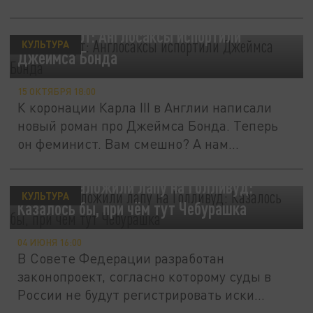
Уже не торт: Англосаксы испортили
КУЛЬТУРА
Джеймса Бонда
15 ОКТЯБРЯ 18:00
К коронации Карла III в Англии написали
новый роман про Джеймса Бонда. Теперь
он феминист. Вам смешно? А нам...
Русские наложили лапу на Голливуд:
КУЛЬТУРА
Казалось бы, при чём тут Чебурашка
04 ИЮНЯ 16:00
В Совете Федерации разработан
законопроект, согласно которому суды в
России не будут регистрировать иски...