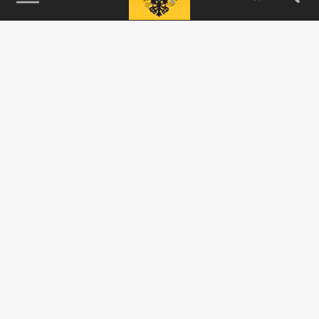
115093, г. Москва, переулок Партийный,
д.1, к.57, стр.3, эт.1, пом.I, ком.45