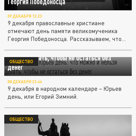
Георгия Победоносца
09 ДЕКАБРЯ 12:23
9 декабря православные христиане
отмечают день памяти великомученика
Георгия Победоносца. Рассказываем, что...
9 декабря – Юрьев день: что можно и
нельзя делать, чтобы не остаться без
ОБЩЕСТВО
денег
08 ДЕКАБРЯ 23:44
9 декабря в народном календаре – Юрьев
день, или Егорий Зимний.
ОБЩЕСТВО