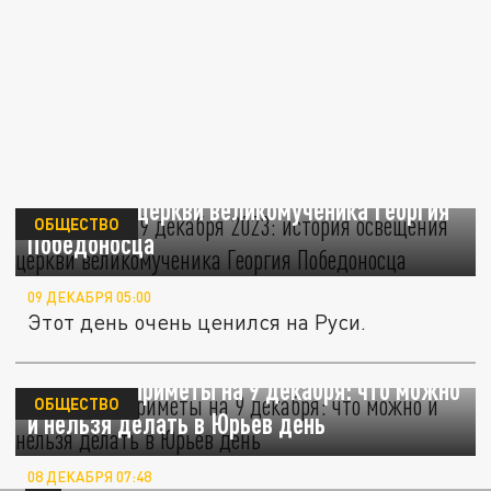
Юрьев день 9 декабря 2023: история
освещения церкви великомученика Георгия
ОБЩЕСТВО
Победоносца
09 ДЕКАБРЯ 05:00
Этот день очень ценился на Руси.
Народные приметы на 9 декабря: что можно
ОБЩЕСТВО
и нельзя делать в Юрьев день
08 ДЕКАБРЯ 07:48