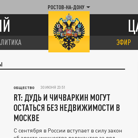
РОСТОВ-НА-ДОНУ
ИЙ
Ц
АЛИТИКА
ЭФИР
Ы
30 ИЮНЯ 23:51
ОБЩЕСТВО
RT: ДУДЬ И ЧИЧВАРКИН МОГУТ
ОСТАТЬСЯ БЕЗ НЕДВИЖИМОСТИ В
МОСКВЕ
С сентября в России вступает в силу закон
об аресте имущества релокантов за ряд