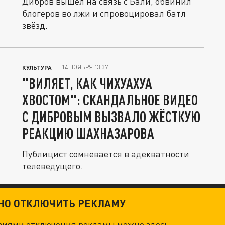
Дибров вышел на связь с Бали, обвинил
блогеров во лжи и спровоцировал батл
звёзд.
14 НОЯБРЯ 13:37
КУЛЬТУРА
"ВИЛЯЕТ, КАК ЧИХУАХУА
ХВОСТОМ": СКАНДАЛЬНОЕ ВИДЕО
С ДИБРОВЫМ ВЫЗВАЛО ЖЁСТКУЮ
РЕАКЦИЮ ШАХНАЗАРОВА
Публицист сомневается в адекватности
телеведущего.
ТНО ОТКЛЮЧИТЬ РЕКЛАМУ
овиями отключения рекламы можно
здесь