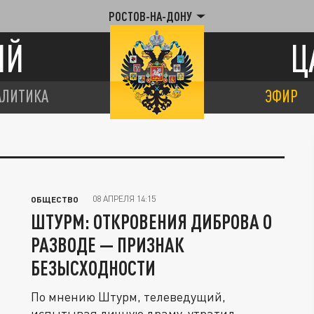
РОСТОВ-НА-ДОНУ
ИЙ
Ц
АЛИТИКА
ЭФИР
08 АПРЕЛЯ 14:15
ОБЩЕСТВО
ШТУРМ: ОТКРОВЕНИЯ ДИБРОВА О
РАЗВОДЕ — ПРИЗНАК
БЕЗЫСХОДНОСТИ
По мнению Штурм, телеведущий,
испытывая личную драму, утратил