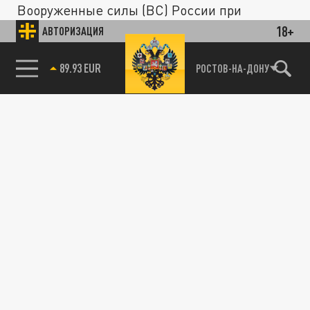
Вооруженные силы (ВС) России при
необходимости смогут атаковать Киев из
18+
АВТОРИЗАЦИЯ
Черниговской области.
85.64 BRENT
РОСТОВ-НА-ДОНУ
СВО
«СВ»: на Украине сами показали полигон, по
которому ударили ВС России
26 СЕНТЯБРЯ 07:48
Украинские пользователи сети сами
показали полигон под Черниговом, который