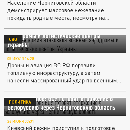
Население Черниговской области
демонстрирует массовое нежелание
покидать родные места, несмотря на
давление...
Русская армия атаковала военные
аэродромы и логистические центры
СВО
Украины
05 ИЮЛЯ 14:28
Дроны и авиация ВС РФ поразили
топливную инфраструктуру, а затем
нанесли массированный удар по военным...
Генерал Попов: ВСУ готовят вторжение в
ПОЛИТИКА
Белоруссию через Черниговскую область
26 ИЮНЯ 03:31
Киевский режим приступил к подготовке