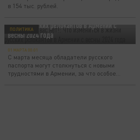
в 154 тыс. рублей.
"Доллара на вас нет!": Что изменится в
жизни русских релокантов в Армении с
ПОЛИТИКА
весны 2024 года
01 МАРТА 00:01
С марта месяца обладатели русского
паспорта могут столкнуться с новыми
трудностями в Армении, за что особое...