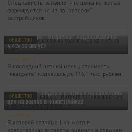
Специалисты заявили, что цены на жилье
формируется не из-за "хотелок"
застройщиков.
В Краснодаре "вторичка" подорожала на
ОБЩЕСТВО
4,4% за август
09 СЕНТЯБРЯ 11:17
В последний летний месяц стоимость
"квадрата" поднялась до 116,1 тыс. рублей.
Краснодар – лидер в рейтинге по снижению
ОБЩЕСТВО
цен на жилье в новостройках
16 ИЮЛЯ 12:09
В краевой столице 1 кв. метр в
новостройках эксперты оценили в среднем