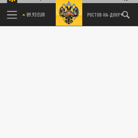
27 НОЯБРЯ 19:28
28 ноября 2023 года отмечается
85.64 BRENT
РОСТОВ-НА-ДОНУ
профессиональный праздник - День
бухгалтера в России. Публикуем
поздравления в...
ОБЩЕСТВО
Бюджетникам в Забайкалье покажут рост
зарплат с помощью двух расчеток
30 ИЮНЯ 09:05
Бюджетникам Забайкалья покажут разницу