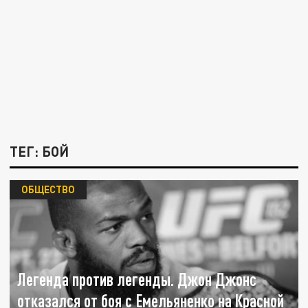
ТЕГ: БОЙ
ОБЩЕСТВО
Легенда против легенды. Джон Джонс
отказался от боя с Емельяненко на Красной