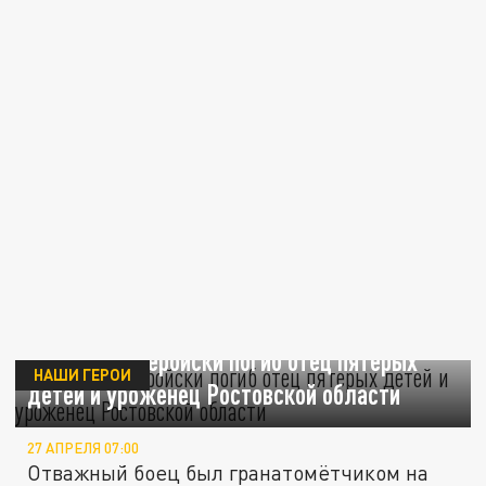
В зоне СВО геройски погиб отец пятерых
НАШИ ГЕРОИ
детей и уроженец Ростовской области
27 АПРЕЛЯ 07:00
Отважный боец был гранатомётчиком на