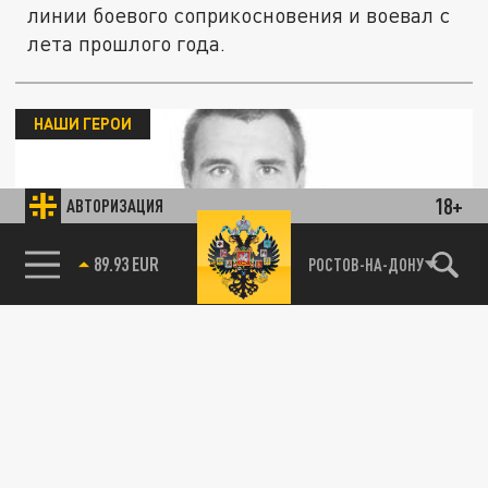
линии боевого соприкосновения и воевал с
лета прошлого года.
НАШИ ГЕРОИ
18+
АВТОРИЗАЦИЯ
85.64 BRENT
РОСТОВ-НА-ДОНУ
В зоне спецоперации на Украине в запретной
атаке погиб житель Ростовской области
21 МАРТА 06:00
40-летний дончанин попал на передовой
под удар фосфорными бомбами.