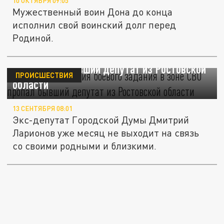
10 ОКТЯБРЯ 09:05
Мужественный воин Дона до конца
исполнил свой воинский долг перед
Родиной.
В ходе выполнения боевого задания в зоне
СВО пропал бывший депутат из Ростовской
ПРОИСШЕСТВИЯ
области
13 СЕНТЯБРЯ 08:01
Экс-депутат Городской Думы Дмитрий
Ларионов уже месяц не выходит на связь
со своими родными и близкими.