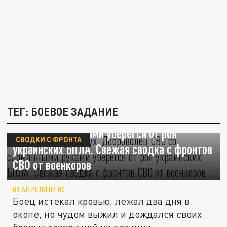
ТЕГ: БОЕВОЕ ЗАДАНИЕ
Донимали, хуже мух. Доброволец СВО со
сломанными руками уберёгся от роя
СВОДКИ С ФРОНТА
украинских БПЛА. Свежая сводка с фронтов
СВО от военкоров
01 АПРЕЛЯ 07:00
Боец истекал кровью, лежал два дня в
окопе, но чудом выжил и дождался своих