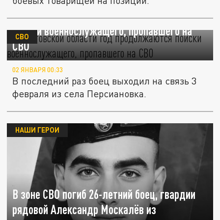
боевых товарищей на позиции.
В Ростовской области год продолжаются
поиски военнослужащего, пропавшего на
СВО
СВО
02 ЯНВАРЯ 00:33
В последний раз боец выходил на связь 3
февраля из села Персиановка.
НАШИ ГЕРОИ
В зоне СВО погиб 26-летний боец, гвардии
рядовой Александр Москалёв из