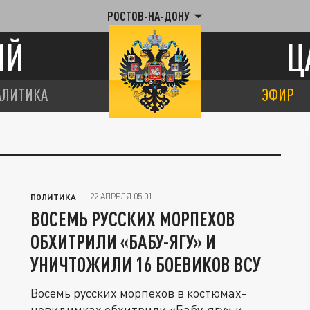
РОСТОВ-НА-ДОНУ
ИЙ
Ц
АЛИТИКА
ЭФИР
22 АПРЕЛЯ 05:01
ПОЛИТИКА
ВОСЕМЬ РУССКИХ МОРПЕХОВ
ОБХИТРИЛИ «БАБУ-ЯГУ» И
УНИЧТОЖИЛИ 16 БОЕВИКОВ ВСУ
Восемь русских морпехов в костюмах-
невидимках обхитрили «Бабу-ягу» и