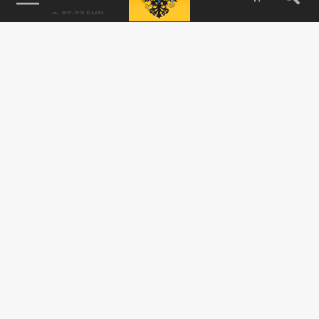
ФАС уличила "Магнит" и "Пятёрочку" в
подогреве ажиотажного спроса на сахар.
Возбуждено дело
24 МАРТА 16:48
Изначально поводом для пристального
внимания Федеральной антимонопольной
службы к торговым сетям стали жалобы...
ОБЩЕСТВО
Диетолог призвала не хранить большие