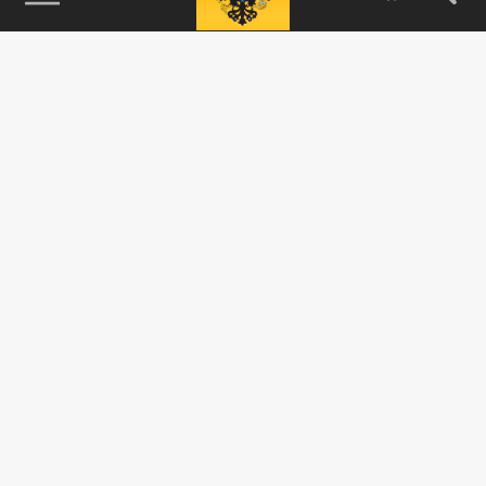
115093, г. Москва, переулок Партийный,
д.1, к.57, стр.3, эт.1, пом.I, ком.45