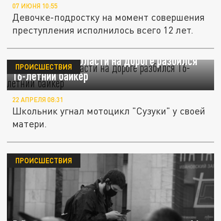
07 ИЮНЯ 10:55
Девочке-подростку на момент совершения
преступления исполнилось всего 12 лет.
В Ростовской области на дороге разбился
ПРОИСШЕСТВИЯ
16-летний байкер
22 АПРЕЛЯ 08:31
Школьник угнал мотоцикл "Сузуки" у своей
матери.
ПРОИСШЕСТВИЯ