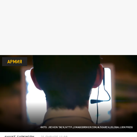
АРМИЯ
ФОТО: JOCHEN TACK/HTTP://IMAGEBROKER.COM/#/SEARCH//GLOBALLOOKPRESS
АНАИТ САРКИСЯН
21 ЯНВАРЯ 11:09