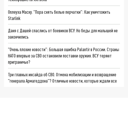
Оплеуха Маску. "Пора снять белые перчатки": Как уничтожить
Starlink
Даня с Дашей спаслись от боевиков ВСУ. Но беды для малышей не
закончились
"Очень плохие новости": Большая ошибка Palantir в России. Страны
НАТО впервые за СВО остановили поставки оружия. ВСУ теряют
приграничье?
Три главных инсайда об СВО. Отмена мобилизации и возвращение
"генерала Армагеддона"? Отличные новости, которые ждали все