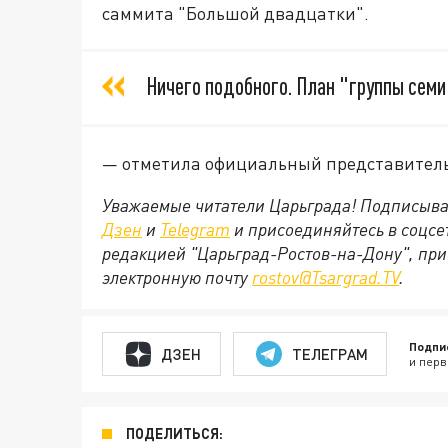
саммита "Большой двадцатки".
Ничего подобного. План "группы семи
— отметила официальный представитель
Уважаемые читатели Царьграда! Подписыва
Дзен
и
Telegram
и присоединяйтесь в соцс
редакцией "Царьград-Ростов-на-Дону", при
электронную почту
rostov@Tsargrad.ТV
.
Подпи
ДЗЕН
ТЕЛЕГРАМ
и перв
ПОДЕЛИТЬСЯ: