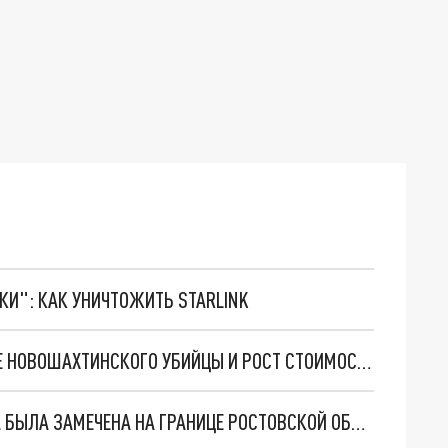
ТКИ": КАК УНИЧТОЖИТЬ STARLINK
НОВОСТИ РОСТОВА 19 ИЮЛЯ 2022: ПРИЗНАНИЕ НОВОШАХТИНСКОГО УБИЙЦЫ И РОСТ СТОИМОСТИ АРЕНДЫ КВАРТИР
КОЛОННА ВСАДНИКОВ В ФОРМЕ БОЙЦОВ РККА БЫЛА ЗАМЕЧЕНА НА ГРАНИЦЕ РОСТОВСКОЙ ОБЛАСТИ