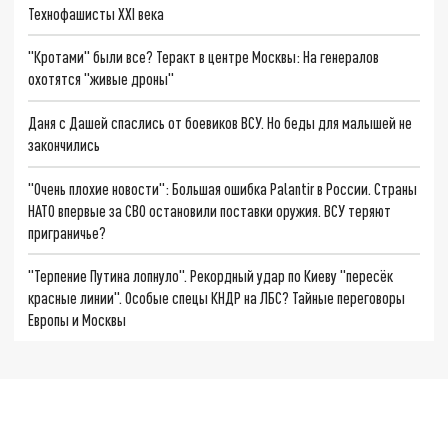
Технофашисты XXI века
"Кротами" были все? Теракт в центре Москвы: На генералов
охотятся "живые дроны"
Даня с Дашей спаслись от боевиков ВСУ. Но беды для малышей не
закончились
"Очень плохие новости": Большая ошибка Palantir в России. Страны
НАТО впервые за СВО остановили поставки оружия. ВСУ теряют
приграничье?
"Терпение Путина лопнуло". Рекордный удар по Киеву "пересёк
красные линии". Особые спецы КНДР на ЛБС? Тайные переговоры
Европы и Москвы