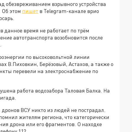
Над обезвреживанием взрывного устройства
. Об этом
пишет
в Telegram-канале врио
юсарь.
 данное время не работает по трём
жение автотранспорта возобновится после
.
роэнергии по высоковольтной линии
рах В.Пиховкин, Берёзовый, Астахов, а также о
ункты перевели на электроснабжение по
арушена работа водозабора Таловая Балка. На
ригада.
 дронов ВСУ никто из людей не пострадал.
помнил жителям региона, что категорически
ия дрона или его фрагментов. О находке
лефону 112.