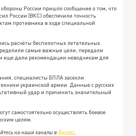
 обороны России пришло сообщение о том, что
ил России (ВКС) обеспечили точность
ектам противника в ходе специальной
ались расчёты беспилотных летательных
пределили самые важные цели, передали
ем еще дали рекомендации неводчикам для
дания, специалисты БПЛА засекли
ехники украинской армии. Данные с русских
льтативный удар и причинить значительный
огут самостоятельно осуществлять боевое
еским целям.
йтесь на наши каналы в
Яндекс.