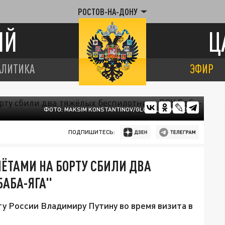
РОСТОВ-НА-ДОНУ
ИЙ
Ц
АЛИТИКА
ЭФИР
ФОТО: MAKSIM KONSTANTINOV/GLOBALLOOKPRESS
ПОДПИШИТЕСЬ:
МЁТАМИ НА БОРТУ СБИЛИ ДВА
БАБА-ЯГА"
у России Владимиру Путину во время визита в