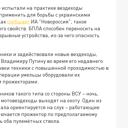
 испытали на практике вездеходы
о применить для борьбы с украинскими
Как
сообщает
ИА "Новороссия", такое
го свойств. БПЛА способен переносить на
зрывные устройства, из-за чего опасность
ники и задействовали новые вездеходы,
 Владимиру Путину во время его недавнего
тавки техники с повышенной проходимостью в
перации умельцы оборудовали их
и прожекторами.
иков такого типа со стороны ВСУ – ночь,
мотовездеходы выходят на охоту. Один из
чала ориентируется на слух – работающие
ключается прожектор по предполагаемому
ь оба пулемётных ствола.