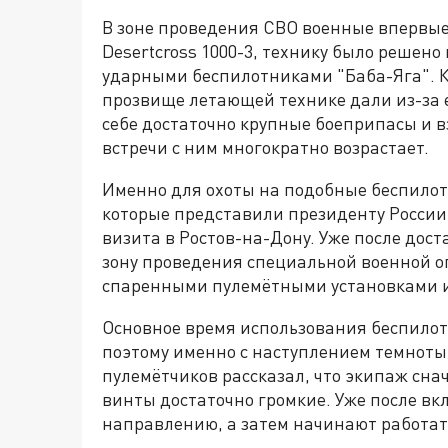
В зоне проведения СВО военные впервые
Desertcross 1000-3, технику было решен
ударными беспилотниками "Баба-Яга". 
прозвище летающей технике дали из-за е
себе достаточно крупные боеприпасы и в
встречи с ним многократно возрастает.
Именно для охоты на подобные беспилот
которые представили президенту России
визита в Ростов-на-Дону. Уже после дос
зону проведения специальной военной о
спаренными пулемётными установками 
Основное время использования беспилотн
поэтому именно с наступлением темноты 
пулемётчиков рассказал, что экипаж сна
винты достаточно громкие. Уже после в
направлению, а затем начинают работат