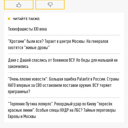
ЧИТАЙТЕ ТАКЖЕ:
Технофашисты XXI века
"Кротами" были все? Теракт в центре Москвы: На генералов
охотятся "живые дроны"
Даня с Дашей спаслись от боевиков ВСУ. Но беды для малышей не
закончились
"Очень плохие новости": Большая ошибка Palantir в России. Страны
НАТО впервые за СВО остановили поставки оружия. ВСУ теряют
приграничье?
"Терпение Путина лопнуло". Рекордный удар по Киеву "пересёк
красные линии". Особые спецы КНДР на ЛБС? Тайные переговоры
Европы и Москвы