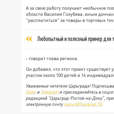
А за свою работу получают необычное по
области Василия Голубева, юным донча
"расплатиться" за товары в торговых то
Любопытный и полезный пример для 
- говорит глава региона.
Он добавил, что этот проект существует 
участие около 100 детей и 16 индивиду
Уважаемые читатели Царьграда! Подписыва
Дзен
и
Telegram
и присоединяйтесь в соцс
редакцией "Царьград-Ростов-на-Дону", при
электронную почту
rostov@Tsargrad.ТV
.