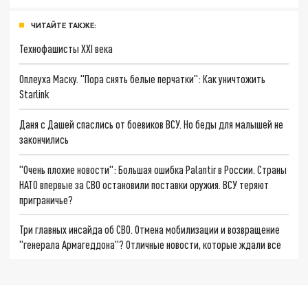
ЧИТАЙТЕ ТАКЖЕ:
Технофашисты XXI века
Оплеуха Маску. "Пора снять белые перчатки": Как уничтожить
Starlink
Даня с Дашей спаслись от боевиков ВСУ. Но беды для малышей не
закончились
"Очень плохие новости": Большая ошибка Palantir в России. Страны
НАТО впервые за СВО остановили поставки оружия. ВСУ теряют
приграничье?
Три главных инсайда об СВО. Отмена мобилизации и возвращение
"генерала Армагеддона"? Отличные новости, которые ждали все