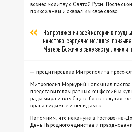
вознёс молитву о Святой Руси. После ок
прихожанам и сказал им своё слово.
На протяжении всей истории в трудны
неистово, сердечно молился, призыва
Матерь Божию в своё заступление и 
— процитировала Митрополита пресс-сл
Митрополит Меркурий напомнил пастве о
представителям разных конфессий и куль
ради мира и всеобщего благополучия, ос
враги видимые и невидимые.
Напомним, что накануне в Ростове-на-До
День Народного единства и праздновани