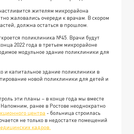
частливится жителям микрорайона
тно жаловались очереди к врачам. В скором
астей, должна остаться в прошлом.
откроется поликлиника №45. Врачи будут
 конца 2022 года в третьем микрорайоне
водимое модульное здание поликлиники для
ко и капитальное здание поликлиники в
ектирование новой поликлиники для детей и
троль эти планы – в конце года мы вместе
 Напомним, ранее в Ростове неоднократно
екционного центра
- больница строилась
лючается не только в недостатке помещений
медицинских кадров.