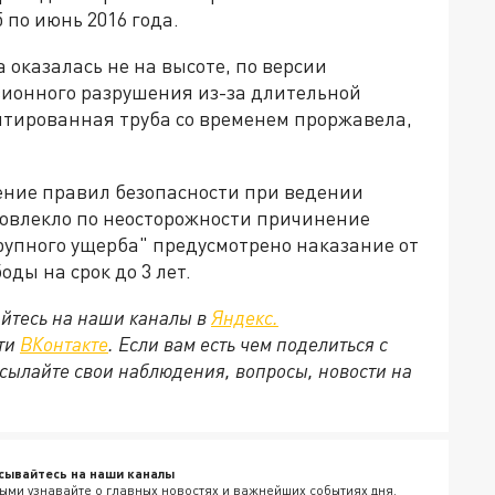
 по июнь 2016 года.
 оказалась не на высоте, по версии
зионного разрушения из-за длительной
тированная труба со временем проржавела,
ушение правил безопасности при ведении
повлекло по неосторожности причинение
рупного ущерба" предусмотрено наказание от
ды на срок до 3 лет.
йтесь на наши каналы в
Яндекс.
ети
ВКонтакте
. Если вам есть чем поделиться с
сылайте свои наблюдения, вопросы, новости на
сывайтесь на наши каналы
ыми узнавайте о главных новостях и важнейших событиях дня.