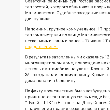
Советский районный суд Ростова рассмо
теплосетей, которого обвиняют в прорыв
Малиновского. Судебное заседание назна
для публики.
Напомним, крупное коммунальное ЧП прои
тепломагистрали по улице Малиновского
несколькими годами ранее – 17 июня 201
под давлением.
В результате затопленными оказались 1
многоквартирном доме, повреждено нахо
легковых автомобиля на улице. Крупный 
36 гражданам и одному юрлицу. Кроме то
дома попали в больницу.
По факту происшествия было возбуждено 
причинно-следственную связь между бе
"Лукойл-ТТК" в Ростове-на-Дону Сергея
в нарушении правил безопасности при 