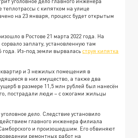
трит уголовное дело главного инженера
е теплотрассы с кипятком на улице
чено на 23 января, процесс будет открытым
зошло в Ростове 21 марта 2022 года. На
 сорвало заплату, установленную там
6 года. Из-под земли вырвалась
струя кипятка
2 квартир и 3 нежилых помещения в
дящееся в них имущество, а также два
ущерб в размере 11,5 млн рублей был нанесён
го, пострадали люди – с ожогами жильцы
уголовное дело. Следствие установило
здействием главного инженера филиала
 Самборского и произошедшим. Его обвиняют
проведении ремонтных работ на