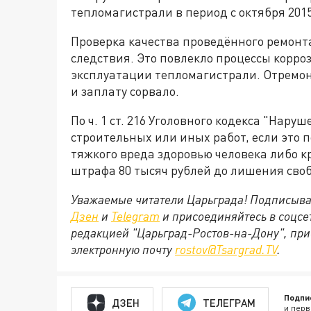
тепломагистрали в период с октября 2015
Проверка качества проведённого ремонта
следствия. Это повлекло процессы корро
эксплуатации тепломагистрали. Отремон
и заплату сорвало.
По ч. 1 ст. 216 Уголовного кодекса "Нар
строительных или иных работ, если это 
тяжкого вреда здоровью человека либо к
штрафа 80 тысяч рублей до лишения свобо
Уважаемые читатели Царьграда! Подписыва
Дзен
и
Telegram
и присоединяйтесь в соцс
редакцией "Царьград-Ростов-на-Дону", при
электронную почту
rostov@Tsargrad.ТV
.
Подпи
ДЗЕН
ТЕЛЕГРАМ
и перв