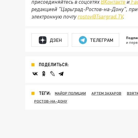
присоединяйтесь в соцсетях
ВКонтакте
и
Fa
редакцией "Царьград-Ростов-на-Дону", при
электронную почту
rostov@Tsargrad.TV
.
Подпи
ДЗЕН
ТЕЛЕГРАМ
и перв
ПОДЕЛИТЬСЯ:
ТЕГИ:
МАЙОР ПОЛИЦИИ
АРТЕМ ЗАХАРОВ
ВЗЯТ
РОСТОВ-НА-ДОНУ