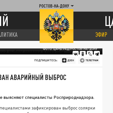
РОСТОВ-НА-ДОНУ
ИЙ
Ц
АЛИТИКА
ЭФИР
ФОТО: ЦАРЬГРАД/РОСТОВ-НА-ДОНУ
ПОДПИШИТЕСЬ:
ОВАН АВАРИЙНЫЙ ВЫБРОС
еке выясняют специалисты Росприроднадзора.
у специалистами зафиксирован выброс солярки