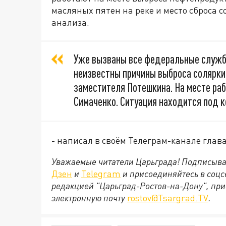
масляных пятен на реке и место сброса 
анализа.
Уже вызваны все федеральные службы
неизвестны причины выброса солярки.
заместителя Потешкина. На месте раб
Симаченко. Ситуация находится под к
- написал в своём Телеграм-канале глав
Уважаемые читатели Царьграда! Подписыва
Дзен
и
Telegram
и присоединяйтесь в соц
редакцией "Царьград-Ростов-на-Дону", при
электронную почту
rostov@Tsargrad.ТV
.