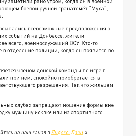
ну заметили рано утром, когда он в военной
нающем боевой ручной гранатомёт "Муха",
а.
посыпались всевозможные предположения о
дних событий на Донбассе, жители
рее всего, военнослужащий ВСУ. Кто-то
 в отделение полиции, когда он появится во
ляется членом донской команды по игре в
были при нём, спокойно приобретается в
ветствующего разрешения. Так что жильцам
ольных клубах запрещают ношение формы вне
ходку мужчину исключили из спортивного
йтесь на наш канал в
Яндекс. Дзен
и