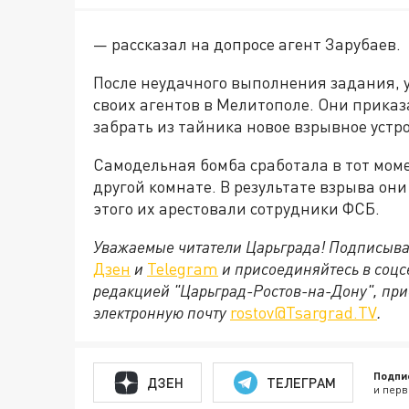
— рассказал на допросе агент Зарубаев.
После неудачного выполнения задания, 
своих агентов в Мелитополе. Они приказ
забрать из тайника новое взрывное устро
Самодельная бомба сработала в тот мом
другой комнате. В результате взрыва они
этого их арестовали сотрудники ФСБ.
Уважаемые читатели Царьграда! Подписыва
Дзен
и
Telegram
и присоединяйтесь в соц
редакцией "Царьград-Ростов-на-Дону", при
электронную почту
rostov@Tsargrad.ТV
.
Подпи
ДЗЕН
ТЕЛЕГРАМ
и перв