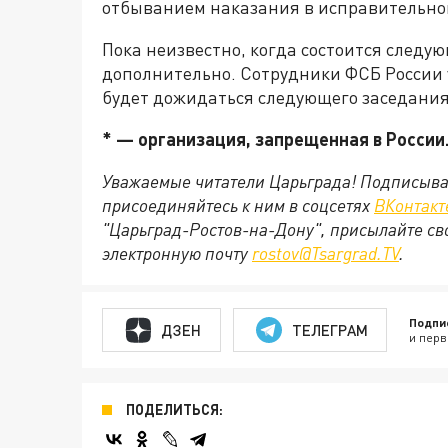
отбыванием наказания в исправительной
Пока неизвестно, когда состоится следу
дополнительно. Сотрудники ФСБ России 
будет дожидаться следующего заседания
* — организация, запрещенная в России
Уважаемые читатели Царьграда! Подписыва
присоединяйтесь к ним в соцсетях
ВКонтакт
"Царьград-Ростов-на-Дону", присылайте св
электронную почту
rostov@Tsargrad.ТV
.
Подпи
ДЗЕН
ТЕЛЕГРАМ
и перв
ПОДЕЛИТЬСЯ: