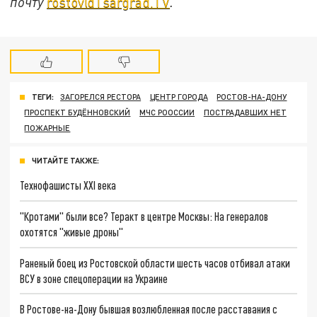
почту
rostov@Tsargrad.ТV
.
ТЕГИ:
ЗАГОРЕЛСЯ РЕСТОРА
ЦЕНТР ГОРОДА
РОСТОВ-НА-ДОНУ
ПРОСПЕКТ БУДЁННОВСКИЙ
МЧС РООССИИ
ПОСТРАДАВШИХ НЕТ
ПОЖАРНЫЕ
ЧИТАЙТЕ ТАКЖЕ:
Технофашисты XXI века
"Кротами" были все? Теракт в центре Москвы: На генералов
охотятся "живые дроны"
Раненый боец из Ростовской области шесть часов отбивал атаки
ВСУ в зоне спецоперации на Украине
В Ростове-на-Дону бывшая возлюбленная после расставания с