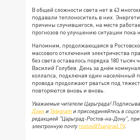
В общей сложности света нет в 43 много
подавали теплоноситель в них. Энергет
причины случившегося, на месте работа
прогнозов по улучшению ситуации пока н
Напомним, продолжающаяся в Ростовской
массового отключения электричества пра
без света оставалось порядка 180 тысяч 
Василий Голубев. День за днём коммуна
коллапса, подключая один населённый п
провода продолжают рваться под тяжес
повторяются вновь и вновь.
Уважаемые читатели Царьграда! Подписыва
Дзен
и
Telegram
и присоединяйтесь в соцс
редакцией "Царьград-Ростов-на-Дону", при
электронную почту
rostov@Tsargrad.ТV
.