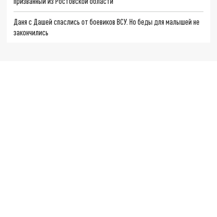
призванный из Ростовской области
Даня с Дашей спаслись от боевиков ВСУ. Но беды для малышей не
закончились