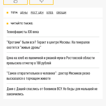
ТЕГИ:
ЦЕНЫ
РОСТ ЦЕН
ХЛЕБ
ОВОЩИ
ЧИТАЙТЕ ТАКЖЕ:
Технофашисты XXI века
"Кротами" были все? Теракт в центре Москвы: На генералов
охотятся "живые дроны"
Цена на хлеб из пшеничной и ржаной муки в Ростовской области
превысила отметку в 100 рублей
"Самое отвратительное в человеке": доктор Мясников резко
высказался о торчащем животе
Даня с Дашей спаслись от боевиков ВСУ. Но беды для малышей не
закончились