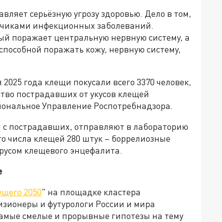
вляет серьёзную угрозу здоровью. Дело в том,
осчиками инфекционных заболеваний.
ый поражает центральную нервную систему, а
способной поражать кожу, нервную систему,
 2025 года клещи покусали всего 3370 человек,
ство пострадавших от укусов клещей
гиональное Управление Роспотребнадзора.
ы с пострадавших, отправляют в лабораторию
го числа клещей 280 штук – боррелиозные
ирусом клещевого энцефалита.
е
ущего 2050
" на площадке кластера
изионеры и футурологи России и мира
амые смелые и прорывные гипотезы на тему