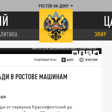
РОСТОВ-НА-ДОНУ
ИЙ
Ц
АЛИТИКА
ЭФИР
ФОТО: ILYA GALAKHOV/GLOBAL LOOK PRESS
ПОДПИШИТЕСЬ:
АДИ В РОСТОВЕ МАШИНАМ
ода.
ди от переулка Краснофлотский до