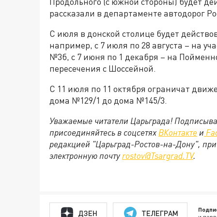
Продольного (с южной стороны) будет дей
рассказали в департаменте автодорог Ро
С июля в донской столице будет действо
например, с 7 июля по 28 августа – на у
№3б, с 7 июня по 1 декабря – на Пойменн
пересечения с Шоссейной.
С 11 июля по 11 октября ограничат движ
дома №129/1 до дома №145/3.
Уважаемые читатели Царьграда! Подписыва
присоединяйтесь в соцсетях
ВКонтакте
и
Fa
редакцией "Царьград-Ростов-на-Дону", при
электронную почту
rostov@Tsargrad.TV
.
Подпи
ДЗЕН
ТЕЛЕГРАМ
и перв