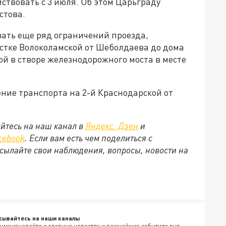
ствовать с 3 июля. Об этом Царьграду
стова.
вать еще ряд ограничений проезда,
частке Волоколамской от Шеболдаева до дома
ой в створе железнодорожного моста в месте
ение транспорта на 2-й Краснодарской от
йтесь на наш канал в
Яндекс. Дзен
и
cebook
. Если вам есть чем поделиться с
сылайте свои наблюдения, вопросы, новости на
сывайтесь на наши каналы
ыми узнавайте о главных новостях и важнейших событиях дня.