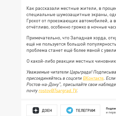
Как рассказали местные жители, в проце
специальные шумозащитные экраны, одна
Грохот от проезжающих автомобилей, а 
отчётливо, особенно громко в ночные час
Примечательно, что Западная хорда, от
ещё не пользуется большой популярностью
проблема станет ещё более явной с увел
О какой-либо реакции местных чиновнико
Уважаемые читатели Царьграда! Подписыва
присоединяйтесь в соцсети
ВКонтакте
. Есл
Ростов-на-Дону", присылайте свои наблюде
почту
rostov@Tsargrad.ТV
.
Подпи
ДЗЕН
ТЕЛЕГРАМ
и перв