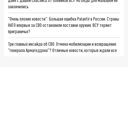
Даня с Дашей спаслись от боевиков ВСУ. Но беды для малышей не
закончились
"Очень плохие новости": Большая ошибка Palantir в России. Страны
НАТО впервые за СВО остановили поставки оружия. ВСУ теряют
приграничье?
Три главных инсайда об СВО. Отмена мобилизации и возвращение
"генерала Армагеддона"? Отличные новости, которые ждали все